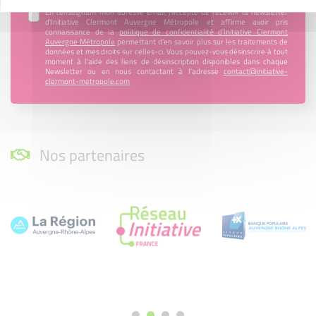
En renseignant mon adresse email, j’accepte de recevoir la newsletter
d'Initiative Clermont Auvergne Métropole et affirme avoir pris
connaissance de la
politique de confidentialité d’Initiative Clermont
Auvergne Métropole
permettant d’en savoir plus sur les traitements de
données et mes droits sur celles-ci. Vous pouvez-vous désinscrire à tout
moment à l’aide des liens de désinscription disponibles dans chaque
Newsletter ou en nous contactant à l’adresse
contact@initiative-
clermont-metropole.com
Nos partenaires