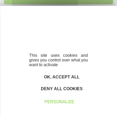
Accompagnement
Nous les avons accompagnés dans leur
projet entrepreneurial
Découvrez qui ils sont !
This site uses cookies and
gives you control over what you
want to activate
Newsletter Initiative Clermont Auvergne
Métropole
OK, ACCEPT ALL
Tous les mois, retrouvez toute l’actualité de notre
DENY ALL COOKIES
association dans notre newsletter !
PERSONALIZE
Votre Email