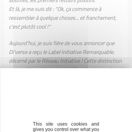
sourires, les premiers retours positifs.
Et là, je me suis dit : "Ok, ça commence à
ressembler à quelque choses... et franchement,
c'est plutôt cool !"
Aujourd’hui, je suis fière de vous annoncer que
Di'verse a reçu le Label Initiative Remarquable,
décerné par le Réseau Initiative ! Cette distinction
reconnaît mon impact positif sur le plan territorial,
social et sociétal.
Oui, vous avez bien lu : une petite entreprise, une
seule femme à la tête mais un impact déjà bien
visible !
Ce label n'est pas qu’une reconnaissance. C’est un
This site uses cookies and
peu comme une médaille que l’on décroche après
gives you control over what you