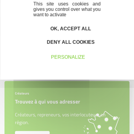
This site uses cookies and
gives you control over what you
Label Initiative Remarquable
want to activate
L'accompagnement post-création
OK, ACCEPT ALL
DENY ALL COOKIES
PERSONALIZE
Contactez-nous !
Cliquez ici
Créateurs
Trouvez à qui vous adresser
Créateurs, repreneurs, vos interlocuteurs en
région.