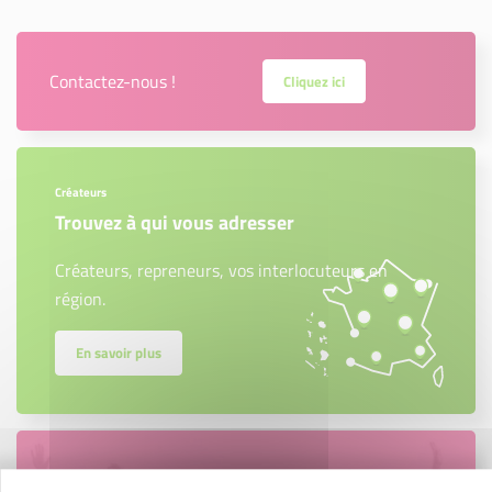
Contactez-nous !
Cliquez ici
Créateurs
Trouvez à qui vous adresser
Créateurs, repreneurs, vos interlocuteurs en
région.
En savoir plus
Accompagnement