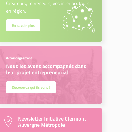
Créateurs, repreneurs, vos interlocuteurs
en région.
En savoir plus
Accompagnement
Nous les avons accompagnés dans
leur projet entrepreneurial
Découvrez qui ils sont !
Newsletter Initiative Clermont
Auvergne Métropole