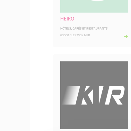
HEIKO
HÔTELS, CAFÉS ET RESTAURANTS
63000 CLERMONT-FD