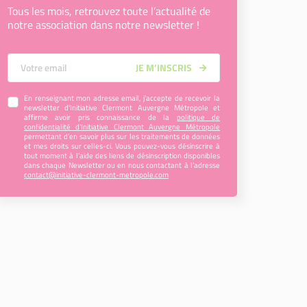
Tous les mois, retrouvez toute l’actualité de
notre association dans notre newsletter !
Votre Email
JE M’INSCRIS
En renseignant mon adresse email, j’accepte de recevoir la
newsletter d'Initiative Clermont Auvergne Métropole et
affirme avoir pris connaissance de la
politique de
confidentialité d’Initiative Clermont Auvergne Métropole
permettant d’en savoir plus sur les traitements de données
et mes droits sur celles-ci. Vous pouvez-vous désinscrire à
tout moment à l’aide des liens de désinscription disponibles
dans chaque Newsletter ou en nous contactant à l’adresse
contact@initiative-clermont-metropole.com