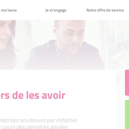
Je m'engage
Notre offre de service
e me lance
Je m'engage
Notre offre de service
ion de votre projet
Projets innovants
Projets innovants
ement à taux 0% et sans garantie
Label Initiative Remarquable
 sans garantie
Label Initiative Remarquable
gnement post-création
tion
s de les avoir
reprises soutenues par Initiative
cours des dernières années