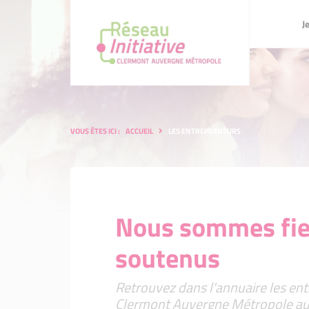
Je me lance
J
La validat
La validation de votre projet
Un financ
VOUS ÊTES ICI :
ACCUEIL
LES ENTREPRENEURS
Un financement à taux 0% et
L'accompa
L'accompagnement post-créa
Nous sommes fier
soutenus
Retrouvez dans l'annuaire les ent
Clermont Auvergne Métropole au 