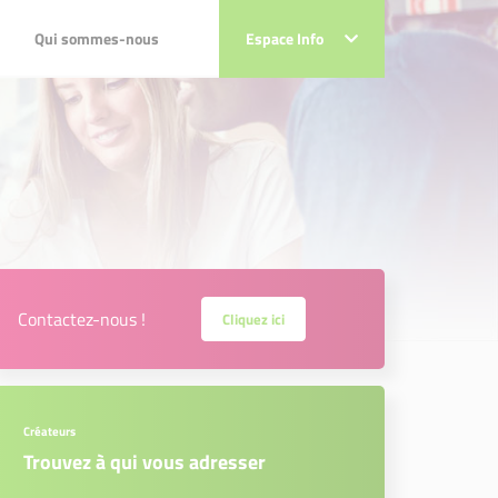
Qui sommes-nous
Qui sommes-nous
Espace Info
Espace Info
Contactez-nous !
Cliquez ici
Créateurs
Trouvez à qui vous adresser